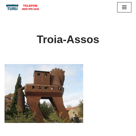
İçeriğe
geç
Troia-Assos