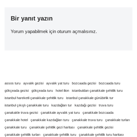
Bir yanıt yazın
Yorum yapabilmek için
oturum açmalısınız
.
assos turu
ayvalık gezisi
ayvalık yat turu
bozcaada gezisi
bozcaada turu
gökçeada gezisi
gökçeada turu
hotel ilion
istanbuldan çanakkale şehitlik turu
istanbul hareketli çanakkale şehitlik turu
istanbul çanakkale günübirlik tur
istanbul çıkışlı çanakkale turu
kazdağları tur
kazdağı gezisi
truva turu
çanakakle truva gezisi
çanakkale ayvalık yat turu
çanakkale bozcaada
çanakkale hotel
çanakkale kazdağları turu
çanakkale truva turu
çanakkale turları
çanakkale turu
çanakkale şehitlik gezi haritası
çanakkale şehitlik gezisi
çanakkale şehitlik turları
çanakkale şehitlik turu
çanakkale şehitlik turu haritası