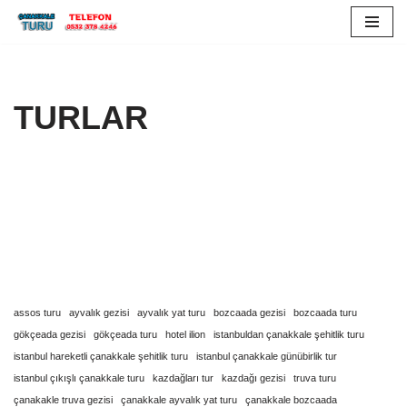
İçeriğe
geç
TURLAR
assos turu
ayvalık gezisi
ayvalık yat turu
bozcaada gezisi
bozcaada turu
gökçeada gezisi
gökçeada turu
hotel ilion
istanbuldan çanakkale şehitlik turu
istanbul hareketli çanakkale şehitlik turu
istanbul çanakkale günübirlik tur
istanbul çıkışlı çanakkale turu
kazdağları tur
kazdağı gezisi
truva turu
çanakakle truva gezisi
çanakkale ayvalık yat turu
çanakkale bozcaada