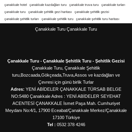
çanakkale hotel
çanakkale kazdağları turu
çanakkale truva turu
çanakkale turları
çanakkale turu
çanakkale şehitlik gezi haritası
çanakkale şehitlik gezisi
çanakkale şehitlik turları
çanakkale şehitlik turu
çanakkale şehitlik turu haritası
Çanakkale Turu
Çanakkale Turu
Çanakkale Turu - Çanakkale Şehitlik Turu - Şehitlik Gezisi
Çanakkale Turu, Çanakkale Şehitlik
turu,Bozcaada,Gökçeada,Truva,Assos ve kazdağları ve
Çevresi için günü birlik Turlar
Adres:
YENİ ABİDELER ÇANAKKALE TÜRSAB BELGE
NO:5480 Çanakkale Adres : YENİ ABİDELER SEYEHAT
ACENTESİ ÇANAKKALE İsmet Paşa Mah. Cumhuriyet
Meydanı No:4/1, 17900 Eceabat/Çanakkale
Merkez/Çanakkale
17100
Türkiye
Tel :
0532 378 4246