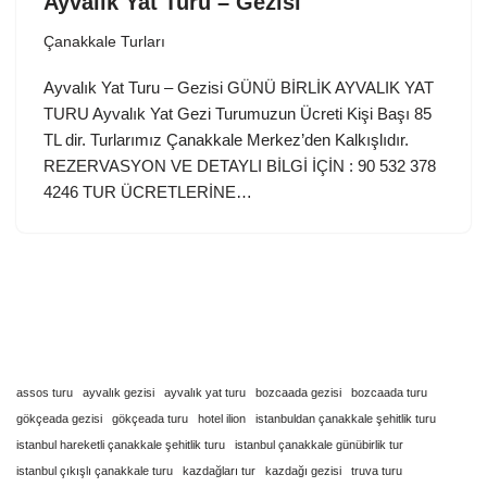
Ayvalık Yat Turu – Gezisi
Çanakkale Turları
Ayvalık Yat Turu – Gezisi GÜNÜ BİRLİK AYVALIK YAT
TURU Ayvalık Yat Gezi Turumuzun Ücreti Kişi Başı 85
TL dir. Turlarımız Çanakkale Merkez’den Kalkışlıdır.
REZERVASYON VE DETAYLI BİLGİ İÇİN : 90 532 378
4246 TUR ÜCRETLERİNE…
assos turu
ayvalık gezisi
ayvalık yat turu
bozcaada gezisi
bozcaada turu
gökçeada gezisi
gökçeada turu
hotel ilion
istanbuldan çanakkale şehitlik turu
istanbul hareketli çanakkale şehitlik turu
istanbul çanakkale günübirlik tur
istanbul çıkışlı çanakkale turu
kazdağları tur
kazdağı gezisi
truva turu