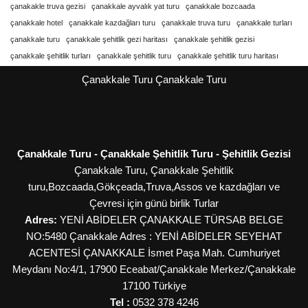
çanakakle truva gezisi
çanakkale ayvalık yat turu
çanakkale bozcaada
çanakkale hotel
çanakkale kazdağları turu
çanakkale truva turu
çanakkale turları
çanakkale turu
çanakkale şehitlik gezi haritası
çanakkale şehitlik gezisi
çanakkale şehitlik turları
çanakkale şehitlik turu
çanakkale şehitlik turu haritası
Çanakkale Turu
Çanakkale Turu
Çanakkale Turu - Çanakkale Şehitlik Turu - Şehitlik Gezisi
Çanakkale Turu, Çanakkale Şehitlik
turu,Bozcaada,Gökçeada,Truva,Assos ve kazdağları ve
Çevresi için günü birlik Turlar
Adres:
YENİ ABİDELER ÇANAKKALE TÜRSAB BELGE
NO:5480 Çanakkale Adres : YENİ ABİDELER SEYEHAT
ACENTESİ ÇANAKKALE İsmet Paşa Mah. Cumhuriyet
Meydanı No:4/1, 17900 Eceabat/Çanakkale
Merkez/Çanakkale
17100
Türkiye
Tel :
0532 378 4246