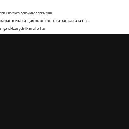
tanbul hareketli çanakkale şehitlik turu
anakkale bozcaada
çanakkale hotel
çanakkale kazdağları turu
u
çanakkale şehitlik turu haritası