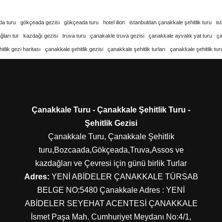
a turu
gökçeada gezisi
gökçeada turu
hotel ilion
istanbuldan çanakkale şehitlik turu
is
ları tur
kazdağı gezisi
truva turu
çanakakle truva gezisi
çanakkale ayvalık yat turu
ç
tlik gezi haritası
çanakkale şehitlik gezisi
çanakkale şehitlik turları
çanakkale şehitlik tur
Çanakkale Turu - Çanakkale Şehitlik Turu -
Şehitlik Gezisi
Çanakkale Turu, Çanakkale Şehitlik
turu,Bozcaada,Gökçeada,Truva,Assos ve
kazdağları ve Çevresi için günü birlik Turlar
Adres:
YENİ ABİDELER ÇANAKKALE TÜRSAB
BELGE NO:5480 Çanakkale Adres : YENİ
ABİDELER SEYEHAT ACENTESİ ÇANAKKALE
İsmet Paşa Mah. Cumhuriyet Meydanı No:4/1,