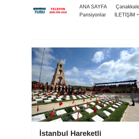
ANA SAYFA
Çanakkale 
Pansiyonlar
İLETİŞİM
İçeriğe
geç
İstanbul Hareketli