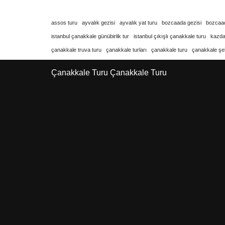
assos turu
ayvalık gezisi
ayvalık yat turu
bozcaada gezisi
bozcaad
istanbul çanakkale günübirlik tur
istanbul çıkışlı çanakkale turu
kazdağ
çanakkale truva turu
çanakkale turları
çanakkale turu
çanakkale şehi
Çanakkale Turu
Çanakkale Turu