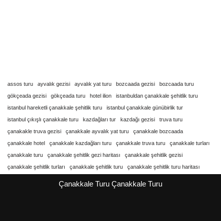
assos turu
ayvalık gezisi
ayvalık yat turu
bozcaada gezisi
bozcaada turu
gökçeada gezisi
gökçeada turu
hotel ilion
istanbuldan çanakkale şehitlik turu
istanbul hareketli çanakkale şehitlik turu
istanbul çanakkale günübirlik tur
istanbul çıkışlı çanakkale turu
kazdağları tur
kazdağı gezisi
truva turu
çanakakle truva gezisi
çanakkale ayvalık yat turu
çanakkale bozcaada
çanakkale hotel
çanakkale kazdağları turu
çanakkale truva turu
çanakkale turları
çanakkale turu
çanakkale şehitlik gezi haritası
çanakkale şehitlik gezisi
çanakkale şehitlik turları
çanakkale şehitlik turu
çanakkale şehitlik turu haritası
Çanakkale Turu
Çanakkale Turu