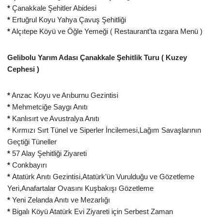
*
Çanakkale Şehitler Abidesi
*
Ertuğrul Koyu Yahya Çavuş Şehitliği
*
Alçıtepe Köyü ve Öğle Yemeği ( Restaurant’ta ızgara Menü )
Gelibolu Yarım Adası Çanakkale Şehitlik Turu ( Kuzey
Cephesi )
*
Anzac Koyu ve Arıburnu Gezintisi
*
Mehmetciğe Saygı Anıtı
*
Kanlısırt ve Avustralya Anıtı
*
Kırmızı Sırt Tünel ve Siperler İncilemesi,Lağım Savaşlarının
Geçtiği Tüneller
*
57 Alay Şehitliği Ziyareti
*
Conkbayırı
*
Atatürk Anıtı Gezintisi,Atatürk’ün Vurulduğu ve Gözetleme
Yeri,Anafartalar Ovasını Kuşbakışı Gözetleme
*
Yeni Zelanda Anıtı ve Mezarlığı
*
Bigalı Köyü Atatürk Evi Ziyareti için Serbest Zaman