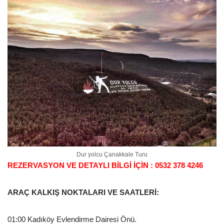
Dur yolcu Çanakkale Turu
REZERVASYON VE DETAYLI BİLGİ İÇİN : 0532 378 4246
ARAÇ KALKIŞ NOKTALARI VE SAATLERİ:
01:00 Kadıköy Evlendirme Dairesi Önü.