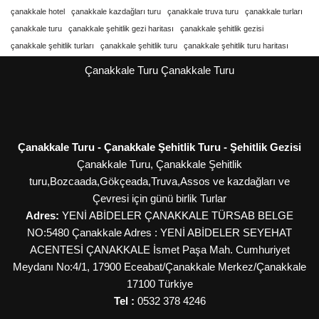
çanakkale hotel
çanakkale kazdağları turu
çanakkale truva turu
çanakkale turları
çanakkale turu
çanakkale şehitlik gezi haritası
çanakkale şehitlik gezisi
çanakkale şehitlik turları
çanakkale şehitlik turu
çanakkale şehitlik turu haritası
Çanakkale Turu
Çanakkale Turu
Çanakkale Turu - Çanakkale Şehitlik Turu - Şehitlik Gezisi
Çanakkale Turu, Çanakkale Şehitlik
turu,Bozcaada,Gökçeada,Truva,Assos ve kazdağları ve
Çevresi için günü birlik Turlar
Adres:
YENİ ABİDELER ÇANAKKALE TÜRSAB BELGE
NO:5480 Çanakkale Adres : YENİ ABİDELER SEYEHAT
ACENTESİ ÇANAKKALE İsmet Paşa Mah. Cumhuriyet
Meydanı No:4/1, 17900 Eceabat/Çanakkale
Merkez/Çanakkale
17100
Türkiye
Tel :
0532 378 4246