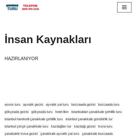
İçeriğe
geç
İnsan Kaynakları
HAZIRLANIYOR
assos turu
ayvalık gezisi
ayvalık yat turu
bozcaada gezisi
bozcaada turu
gökçeada gezisi
gökçeada turu
hotel ilion
istanbuldan çanakkale şehitlik turu
istanbul hareketli çanakkale şehitlik turu
istanbul çanakkale günübirlik tur
istanbul çıkışlı çanakkale turu
kazdağları tur
kazdağı gezisi
truva turu
çanakakle truva gezisi
çanakkale ayvalık yat turu
çanakkale bozcaada