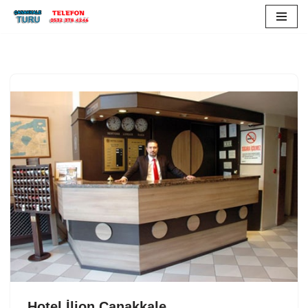
İçeriğe
geç
Hotel İlion Çanakkale