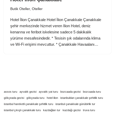
Butik Oteller
,
Oteller
Hotel İlion Çanakkale Hotel İlion Çanakkale Çanakkale
şehir merkezinde hizmet veren Ilion Hotel, deniz
kenarına ve feribot iskelesine sadece 5 dakikalık
yürüme mesafesindedir. * Tesisin şık odalarında klima
ve Wi-Fi erişimi mevcuttur. * Çanakkale Havaalanı…
assos turu
ayvalık gezisi
ayvalık yat turu
bozcaada gezisi
bozcaada turu
gökçeada gezisi
gökçeada turu
hotel ilion
istanbuldan çanakkale şehitlik turu
istanbul hareketli çanakkale şehitlik turu
istanbul çanakkale günübirlik tur
istanbul çıkışlı çanakkale turu
kazdağları tur
kazdağı gezisi
truva turu