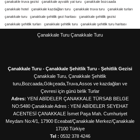
çanakakle truva gezisi
çanakkale ayvalık yat turu
çanakkale bozcaada
çanakkale hotel
çanakkale kazdağları turu
çanakkale truva turu
çanakkale turları
çanakkale turu
çanakkale şehitlik gezi haritası
çanakkale şehitlik gezisi
çanakkale şehitlik turları
çanakkale şehitlik turu
çanakkale şehitlik turu haritası
Çanakkale Turu
Çanakkale Turu
Çanakkale Turu - Çanakkale Şehitlik Turu - Şehitlik Gezisi
Çanakkale Turu, Çanakkale Şehitlik
turu,Bozcaada,Gökçeada,Truva,Assos ve kazdağları ve
Çevresi için günü birlik Turlar
Adres:
YENİ ABİDELER ÇANAKKALE TÜRSAB BELGE
NO:5480 Çanakkale Adres : YENİ ABİDELER SEYEHAT
ACENTESİ ÇANAKKALE İsmet Paşa Mah. Cumhuriyet
Meydanı No:4/1, 17900 Eceabat/Çanakkale
Merkez/Çanakkale
17100
Türkiye
Tel :
0532 378 4246