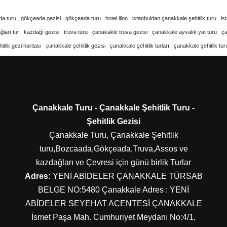
a turu
gökçeada gezisi
gökçeada turu
hotel ilion
istanbuldan çanakkale şehitlik turu
is
ları tur
kazdağı gezisi
truva turu
çanakakle truva gezisi
çanakkale ayvalık yat turu
ç
tlik gezi haritası
çanakkale şehitlik gezisi
çanakkale şehitlik turları
çanakkale şehitlik tur
Çanakkale Turu - Çanakkale Şehitlik Turu -
Şehitlik Gezisi
Çanakkale Turu, Çanakkale Şehitlik
turu,Bozcaada,Gökçeada,Truva,Assos ve
kazdağları ve Çevresi için günü birlik Turlar
Adres:
YENİ ABİDELER ÇANAKKALE TÜRSAB
BELGE NO:5480 Çanakkale Adres : YENİ
ABİDELER SEYEHAT ACENTESİ ÇANAKKALE
İsmet Paşa Mah. Cumhuriyet Meydanı No:4/1,