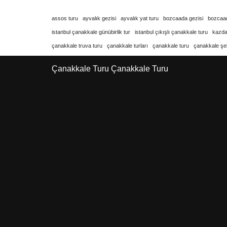
assos turu
ayvalık gezisi
ayvalık yat turu
bozcaada gezisi
bozcaad
istanbul çanakkale günübirlik tur
istanbul çıkışlı çanakkale turu
kazdağ
çanakkale truva turu
çanakkale turları
çanakkale turu
çanakkale şehi
Çanakkale Turu
Çanakkale Turu