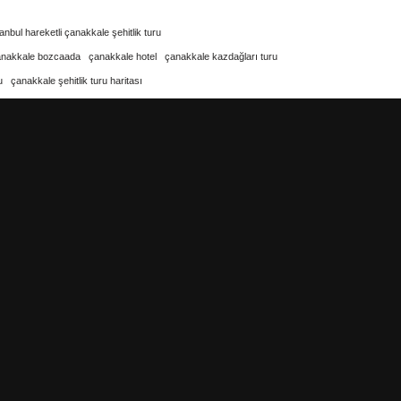
tanbul hareketli çanakkale şehitlik turu
anakkale bozcaada
çanakkale hotel
çanakkale kazdağları turu
u
çanakkale şehitlik turu haritası