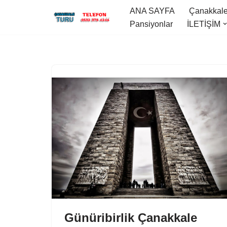
ANA SAYFA
Çanakkale 
Pansiyonlar
İLETİŞİM
İçeriğe
geç
Günüribirlik Çanakkale