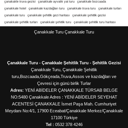
çanakakle truva gezisi
çanakkale ayvalık yat turu
çanakkale bozcaada
çanakkale hotel
çanakkale kazdağları turu
çanakkale truva turu
çanakkale turları
çanakkale turu
çanakkale şehitlik gezi haritası
çanakkale şehitlik gezisi
çanakkale şehitlik turları
çanakkale şehitlik turu
çanakkale şehitlik turu haritası
Çanakkale Turu
Çanakkale Turu
Çanakkale Turu - Çanakkale Şehitlik Turu - Şehitlik Gezisi
Çanakkale Turu, Çanakkale Şehitlik
turu,Bozcaada,Gökçeada,Truva,Assos ve kazdağları ve
Çevresi için günü birlik Turlar
Adres:
YENİ ABİDELER ÇANAKKALE TÜRSAB BELGE
NO:5480 Çanakkale Adres : YENİ ABİDELER SEYEHAT
ACENTESİ ÇANAKKALE İsmet Paşa Mah. Cumhuriyet
Meydanı No:4/1, 17900 Eceabat/Çanakkale
Merkez/Çanakkale
17100
Türkiye
Tel :
0532 378 4246