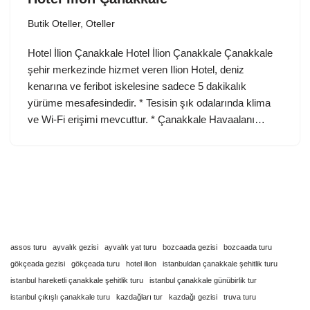
Butik Oteller
,
Oteller
Hotel İlion Çanakkale Hotel İlion Çanakkale Çanakkale
şehir merkezinde hizmet veren Ilion Hotel, deniz
kenarına ve feribot iskelesine sadece 5 dakikalık
yürüme mesafesindedir. * Tesisin şık odalarında klima
ve Wi-Fi erişimi mevcuttur. * Çanakkale Havaalanı…
assos turu
ayvalık gezisi
ayvalık yat turu
bozcaada gezisi
bozcaada turu
gökçeada gezisi
gökçeada turu
hotel ilion
istanbuldan çanakkale şehitlik turu
istanbul hareketli çanakkale şehitlik turu
istanbul çanakkale günübirlik tur
istanbul çıkışlı çanakkale turu
kazdağları tur
kazdağı gezisi
truva turu