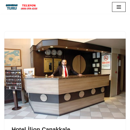
İçeriğe
geç
Hotel İlion Çanakkale