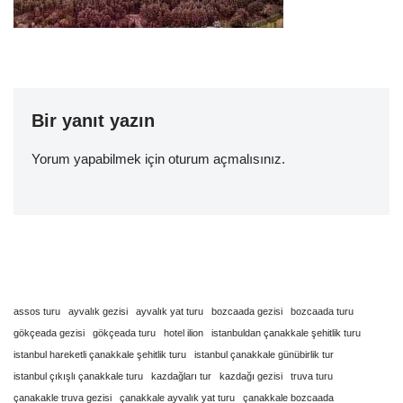
Bir yanıt yazın
Yorum yapabilmek için
oturum açmalısınız
.
assos turu
ayvalık gezisi
ayvalık yat turu
bozcaada gezisi
bozcaada turu
gökçeada gezisi
gökçeada turu
hotel ilion
istanbuldan çanakkale şehitlik turu
istanbul hareketli çanakkale şehitlik turu
istanbul çanakkale günübirlik tur
istanbul çıkışlı çanakkale turu
kazdağları tur
kazdağı gezisi
truva turu
çanakakle truva gezisi
çanakkale ayvalık yat turu
çanakkale bozcaada