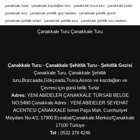
çanakkale hotel
çanakkale kazdağları turu
çanakkale truva turu
çanakkale turları
çanakkale turu
çanakkale şehitlik gezi haritası
çanakkale şehitlik gezisi
çanakkale şehitlik turları
çanakkale şehitlik turu
çanakkale şehitlik turu haritası
Çanakkale Turu
Çanakkale Turu
Çanakkale Turu - Çanakkale Şehitlik Turu - Şehitlik Gezisi
Çanakkale Turu, Çanakkale Şehitlik
turu,Bozcaada,Gökçeada,Truva,Assos ve kazdağları ve
Çevresi için günü birlik Turlar
Adres:
YENİ ABİDELER ÇANAKKALE TÜRSAB BELGE
NO:5480 Çanakkale Adres : YENİ ABİDELER SEYEHAT
ACENTESİ ÇANAKKALE İsmet Paşa Mah. Cumhuriyet
Meydanı No:4/1, 17900 Eceabat/Çanakkale
Merkez/Çanakkale
17100
Türkiye
Tel :
0532 378 4246