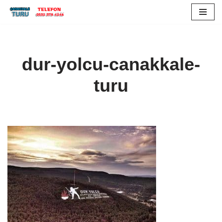
İçeriğe
geç
dur-yolcu-canakkale-
turu