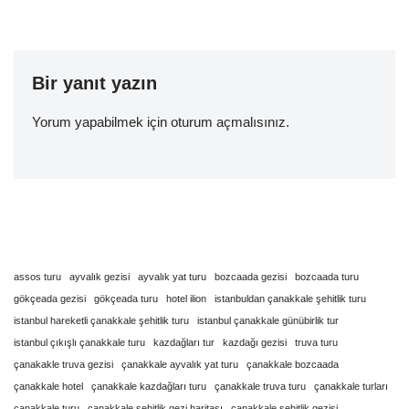
Bir yanıt yazın
Yorum yapabilmek için
oturum açmalısınız
.
assos turu
ayvalık gezisi
ayvalık yat turu
bozcaada gezisi
bozcaada turu
gökçeada gezisi
gökçeada turu
hotel ilion
istanbuldan çanakkale şehitlik turu
istanbul hareketli çanakkale şehitlik turu
istanbul çanakkale günübirlik tur
istanbul çıkışlı çanakkale turu
kazdağları tur
kazdağı gezisi
truva turu
çanakakle truva gezisi
çanakkale ayvalık yat turu
çanakkale bozcaada
çanakkale hotel
çanakkale kazdağları turu
çanakkale truva turu
çanakkale turları
çanakkale turu
çanakkale şehitlik gezi haritası
çanakkale şehitlik gezisi