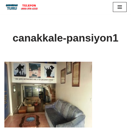
İçeriğe
geç
canakkale-pansiyon1