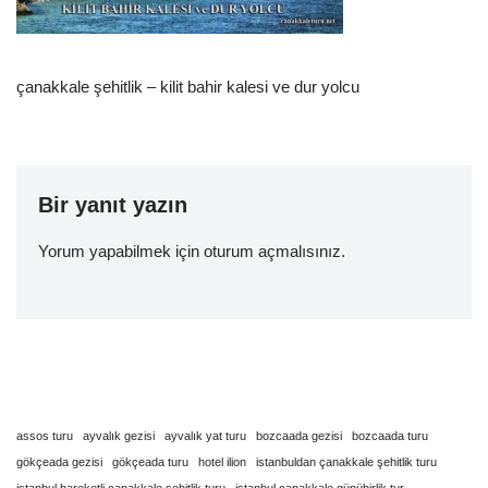
çanakkale şehitlik – kilit bahir kalesi ve dur yolcu
Bir yanıt yazın
Yorum yapabilmek için
oturum açmalısınız
.
assos turu
ayvalık gezisi
ayvalık yat turu
bozcaada gezisi
bozcaada turu
gökçeada gezisi
gökçeada turu
hotel ilion
istanbuldan çanakkale şehitlik turu