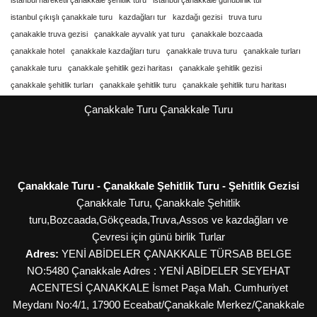
istanbul hareketli çanakkale şehitlik turu
istanbul çanakkale günübirlik tur
istanbul çıkışlı çanakkale turu
kazdağları tur
kazdağı gezisi
truva turu
çanakakle truva gezisi
çanakkale ayvalık yat turu
çanakkale bozcaada
çanakkale hotel
çanakkale kazdağları turu
çanakkale truva turu
çanakkale turları
çanakkale turu
çanakkale şehitlik gezi haritası
çanakkale şehitlik gezisi
çanakkale şehitlik turları
çanakkale şehitlik turu
çanakkale şehitlik turu haritası
Çanakkale Turu
Çanakkale Turu
Çanakkale Turu - Çanakkale Şehitlik Turu - Şehitlik Gezisi
Çanakkale Turu, Çanakkale Şehitlik
turu,Bozcaada,Gökçeada,Truva,Assos ve kazdağları ve
Çevresi için günü birlik Turlar
Adres:
YENİ ABİDELER ÇANAKKALE TÜRSAB BELGE
NO:5480 Çanakkale Adres : YENİ ABİDELER SEYEHAT
ACENTESİ ÇANAKKALE İsmet Paşa Mah. Cumhuriyet
Meydanı No:4/1, 17900 Eceabat/Çanakkale
Merkez/Çanakkale