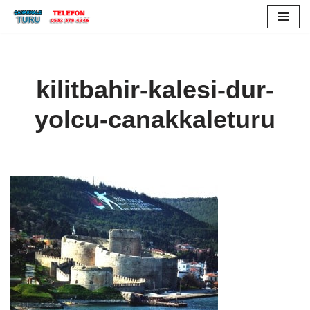
İçeriğe
geç
kilitbahir-kalesi-dur-
yolcu-canakkaleturu